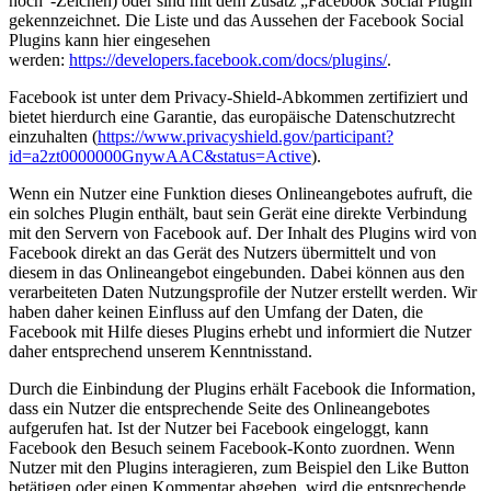
hoch“-Zeichen) oder sind mit dem Zusatz „Facebook Social Plugin“
gekennzeichnet. Die Liste und das Aussehen der Facebook Social
Plugins kann hier eingesehen
werden:
https://developers.facebook.com/docs/plugins/
.
Facebook ist unter dem Privacy-Shield-Abkommen zertifiziert und
bietet hierdurch eine Garantie, das europäische Datenschutzrecht
einzuhalten (
https://www.privacyshield.gov/participant?
id=a2zt0000000GnywAAC&status=Active
).
Wenn ein Nutzer eine Funktion dieses Onlineangebotes aufruft, die
ein solches Plugin enthält, baut sein Gerät eine direkte Verbindung
mit den Servern von Facebook auf. Der Inhalt des Plugins wird von
Facebook direkt an das Gerät des Nutzers übermittelt und von
diesem in das Onlineangebot eingebunden. Dabei können aus den
verarbeiteten Daten Nutzungsprofile der Nutzer erstellt werden. Wir
haben daher keinen Einfluss auf den Umfang der Daten, die
Facebook mit Hilfe dieses Plugins erhebt und informiert die Nutzer
daher entsprechend unserem Kenntnisstand.
Durch die Einbindung der Plugins erhält Facebook die Information,
dass ein Nutzer die entsprechende Seite des Onlineangebotes
aufgerufen hat. Ist der Nutzer bei Facebook eingeloggt, kann
Facebook den Besuch seinem Facebook-Konto zuordnen. Wenn
Nutzer mit den Plugins interagieren, zum Beispiel den Like Button
betätigen oder einen Kommentar abgeben, wird die entsprechende