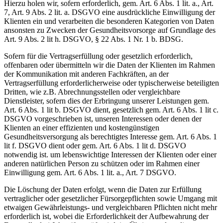
Hierzu holen wir, sofern erforderlich, gem. Art. 6 Abs. 1 lit. a., Art.
7, Art. 9 Abs. 2 lit. a. DSGVO eine ausdrückliche Einwilligung der
Klienten ein und verarbeiten die besonderen Kategorien von Daten
ansonsten zu Zwecken der Gesundheitsvorsorge auf Grundlage des
Art. 9 Abs. 2 lit h. DSGVO, § 22 Abs. 1 Nr. 1 b. BDSG.
Sofern für die Vertragserfüllung oder gesetzlich erforderlich,
offenbaren oder übermitteln wir die Daten der Klienten im Rahmen
der Kommunikation mit anderen Fachkräften, an der
Vertragserfüllung erforderlicherweise oder typischerweise beteiligten
Dritten, wie z.B. Abrechnungsstellen oder vergleichbare
Dienstleister, sofern dies der Erbringung unserer Leistungen gem.
Art. 6 Abs. 1 lit b. DSGVO dient, gesetzlich gem. Art. 6 Abs. 1 lit c.
DSGVO vorgeschrieben ist, unseren Interessen oder denen der
Klienten an einer effizienten und kostengünstigen
Gesundheitsversorgung als berechtigtes Interesse gem. Art. 6 Abs. 1
lit f. DSGVO dient oder gem. Art. 6 Abs. 1 lit d. DSGVO
notwendig ist. um lebenswichtige Interessen der Klienten oder einer
anderen natürlichen Person zu schützen oder im Rahmen einer
Einwilligung gem. Art. 6 Abs. 1 lit. a., Art. 7 DSGVO.
Die Löschung der Daten erfolgt, wenn die Daten zur Erfüllung
vertraglicher oder gesetzlicher Fürsorgepflichten sowie Umgang mit
etwaigen Gewährleistungs- und vergleichbaren Pflichten nicht mehr
erforderlich ist, wobei die Erforderlichkeit der Aufbewahrung der