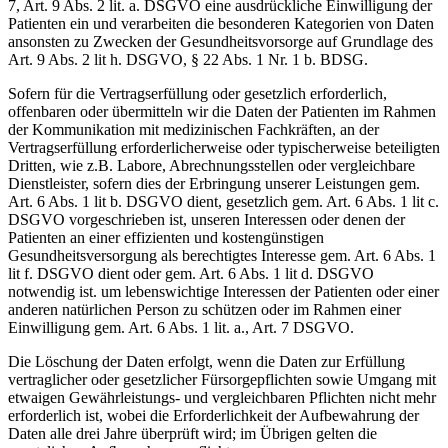
7, Art. 9 Abs. 2 lit. a. DSGVO eine ausdrückliche Einwilligung der
Patienten ein und verarbeiten die besonderen Kategorien von Daten
ansonsten zu Zwecken der Gesundheitsvorsorge auf Grundlage des
Art. 9 Abs. 2 lit h. DSGVO, § 22 Abs. 1 Nr. 1 b. BDSG.
Sofern für die Vertragserfüllung oder gesetzlich erforderlich,
offenbaren oder übermitteln wir die Daten der Patienten im Rahmen
der Kommunikation mit medizinischen Fachkräften, an der
Vertragserfüllung erforderlicherweise oder typischerweise beteiligten
Dritten, wie z.B. Labore, Abrechnungsstellen oder vergleichbare
Dienstleister, sofern dies der Erbringung unserer Leistungen gem.
Art. 6 Abs. 1 lit b. DSGVO dient, gesetzlich gem. Art. 6 Abs. 1 lit c.
DSGVO vorgeschrieben ist, unseren Interessen oder denen der
Patienten an einer effizienten und kostengünstigen
Gesundheitsversorgung als berechtigtes Interesse gem. Art. 6 Abs. 1
lit f. DSGVO dient oder gem. Art. 6 Abs. 1 lit d. DSGVO
notwendig ist. um lebenswichtige Interessen der Patienten oder einer
anderen natürlichen Person zu schützen oder im Rahmen einer
Einwilligung gem. Art. 6 Abs. 1 lit. a., Art. 7 DSGVO.
Die Löschung der Daten erfolgt, wenn die Daten zur Erfüllung
vertraglicher oder gesetzlicher Fürsorgepflichten sowie Umgang mit
etwaigen Gewährleistungs- und vergleichbaren Pflichten nicht mehr
erforderlich ist, wobei die Erforderlichkeit der Aufbewahrung der
Daten alle drei Jahre überprüft wird; im Übrigen gelten die