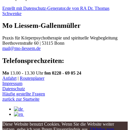
Erstellt mit Datenschutz-Generator.de von RA Dr. Thomas
Schwenke
Mo
Liessem-Gallenmüller
Praxis für Körperpsychotherapie und spirituelle Wegbegleitung
Beethovenstraße 60 | 53115 Bonn
mail@mo-liessem.de
Telefonsprechzeiten:
Mo
13.00 - 13.30 Uhr
fon 0228 - 69 05 24
Anfahrt
|
Routenplaner
Impressum
Datenschutz
Häufig gestellte Fragen
zurück zur Startseite
Diese Website benutzt Cookies. Wenn Sie die Website weiter
nutzen, gehe ich von Ihrem Einverständnis aus.
Ok
Infos zum